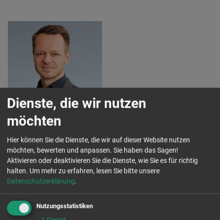
Markus Mehnert
Dienste, die wir nutzen
Markus Mehnert
möchten
Referent
Beratung von Kommunen,
Hier können Sie die Dienste, die wir auf dieser Website nutzen
Vereinen und Verantwortlichen
möchten, bewerten und anpassen. Sie haben das Sagen!
Aktivieren oder deaktivieren Sie die Dienste, wie Sie es für richtig
Tel. 0163 740 908 5
halten.
m.mehnert@aktion-
Um mehr zu erfahren, lesen Sie bitte unsere
Datenschutzerklärung
zivilcourage.de
.
Nutzungsstatistiken
↓
1
Dienst