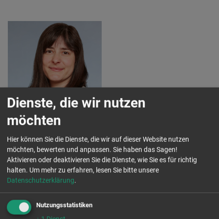
Jana Wagner
Dienste, die wir nutzen
Jana Wagner
möchten
Referentin
Schulen ab Klasse 5
Hier können Sie die Dienste, die wir auf dieser Website nutzen
möchten, bewerten und anpassen. Sie haben das Sagen!
Tel. 0176 - 1371 3886
Aktivieren oder deaktivieren Sie die Dienste, wie Sie es für richtig
halten.
j.wagner@aktion-
Um mehr zu erfahren, lesen Sie bitte unsere
Datenschutzerklärung
zivilcourage.de
.
Nutzungsstatistiken
↓
1
Dienst