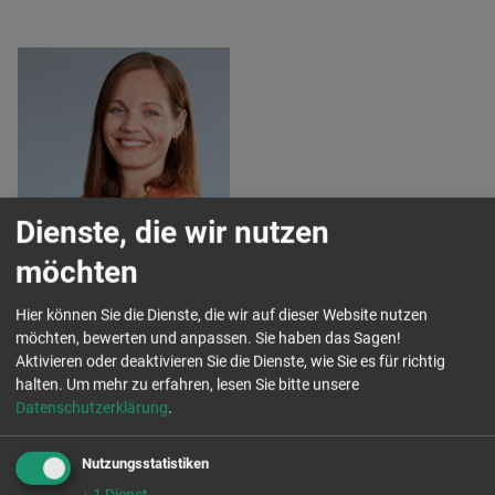
Gesine Lohmann
Dienste, die wir nutzen
Gesine
möchten
Lohmann
Referentin
Hier können Sie die Dienste, die wir auf dieser Website nutzen
möchten, bewerten und anpassen. Sie haben das Sagen!
Vernetzung im Landkreis
Aktivieren oder deaktivieren Sie die Dienste, wie Sie es für richtig
Sächsische Schweiz-
halten.
Um mehr zu erfahren, lesen Sie bitte unsere
Osterzgebirge
Datenschutzerklärung
.
Lokal Vernetzen
Tel. 03501 46 08 81
Nutzungsstatistiken
Mobil: 01577/ 791 66 91
g.lohmann@aktion-
↓
1
Dienst